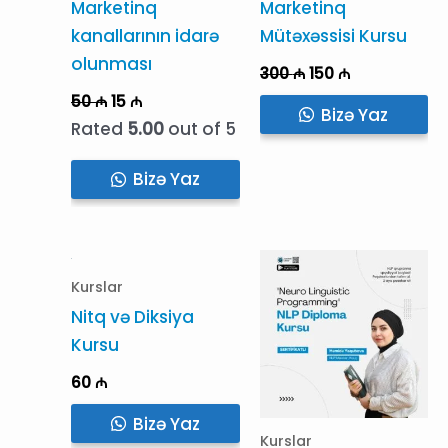
Marketinq
Marketinq
kanallarının idarə
Mütəxəssisi Kursu
olunması
Original
Current
300
₼
150
₼
price
price
Original
Current
50
₼
15
₼
was:
is:
Bizə Yaz
price
price
300 ₼.
150 ₼.
Rated
5.00
out of 5
was:
is:
50 ₼.
15 ₼.
Bizə Yaz
Kurslar
Nitq və Diksiya
Kursu
60
₼
Bizə Yaz
Kurslar