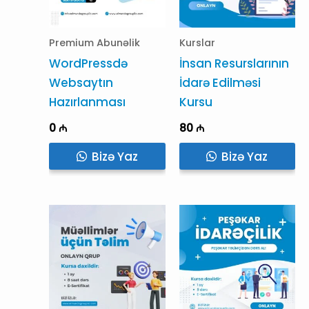
Premium Abunəlik
Kurslar
WordPressdə
İnsan Resurslarının
Websaytın
İdarə Edilməsi
Hazırlanması
Kursu
0
₼
80
₼
Bizə Yaz
Bizə Yaz