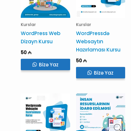
Kurslar
Kurslar
WordPress Web
WordPressdə
Dizayn Kursu
Websaytın
Hazırlaması Kursu
50
₼
50
₼
Bizə Yaz
Bizə Yaz