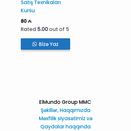
Satış Texnikaları
Kursu
80
₼
Rated
5.00
out of 5
Bizə Yaz
ElMundo Group MMC
Şəkillər,
Haqqımızda
Məxfilik siyasətimiz və
Qaydalar haqqında