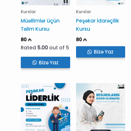
Kurslar
Kurslar
Müəllimlər üçün
Peşəkar İdarəçilik
Təlim Kursu
Kursu
80
₼
80
₼
Rated
5.00
out of 5
Bizə Yaz
Bizə Yaz