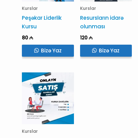
Kurslar
Kurslar
Peşəkar Liderlik
Resursların idarə
Kursu
olunması
80
₼
120
₼
Bizə Yaz
Bizə Yaz
Kurslar