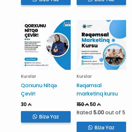
Kurslar
Kurslar
Qorxunu Nitqə
Rəqəmsal
Çevir!
marketinq kursu
Original
Current
30
₼
150
₼
50
₼
price
price
Rated
5.00
out of 5
was:
is:
Bizə Yaz
150 ₼.
50 ₼.
Bizə Yaz