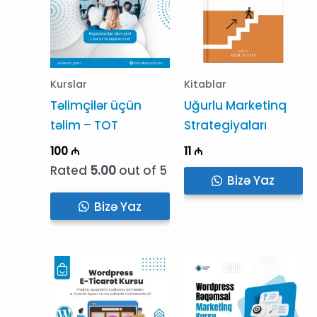
Kurslar
Kitablar
Təlimçilər üçün
Uğurlu Marketinq
təlim – TOT
Strategiyaları
100
₼
11
₼
Rated
5.00
out of 5
Bizə Yaz
Bizə Yaz