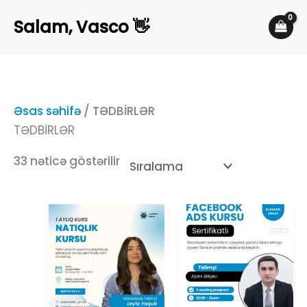
Skip
Salam, Vasco 👋
to
content
Əsas səhifə
/ TƏDBİRLƏR
TƏDBİRLƏR
33 nəticə göstərilir