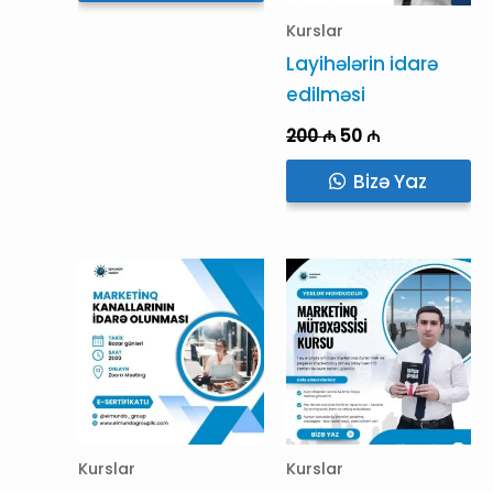
Kurslar
Layihələrin idarə
edilməsi
Original
Current
200
₼
50
₼
price
price
was:
is:
Bizə Yaz
200 ₼.
50 ₼.
Kurslar
Kurslar