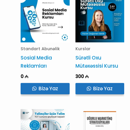
Standart Abunəlik
Kurslar
Sosial Media
Sürətli Oxu
Reklamları
Mütəxəssisi Kursu
0
₼
300
₼
Bizə Yaz
Bizə Yaz