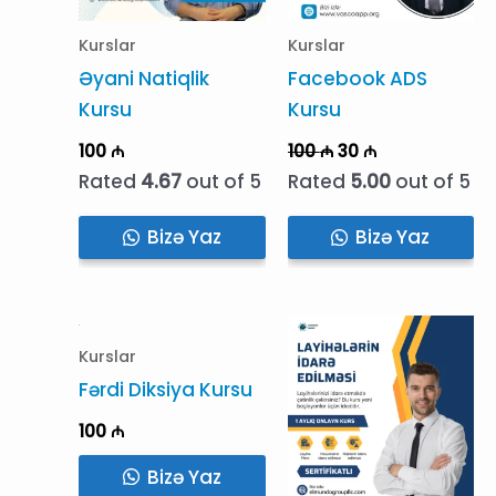
Kurslar
Kurslar
Əyani Natiqlik
Facebook ADS
Kursu
Kursu
Original
Current
100
₼
100
₼
30
₼
price
price
Rated
4.67
out of 5
Rated
5.00
out of 5
was:
is:
100 ₼.
30 ₼.
Bizə Yaz
Bizə Yaz
Kurslar
Fərdi Diksiya Kursu
100
₼
Bizə Yaz