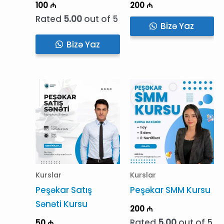
100
₼
200
₼
Rated
5.00
out of 5
Bizə Yaz
Bizə Yaz
Kurslar
Kurslar
Peşəkar Satış
Peşəkar SMM Kursu
Sənəti Kursu
200
₼
Rated
5.00
out of 5
50
₼