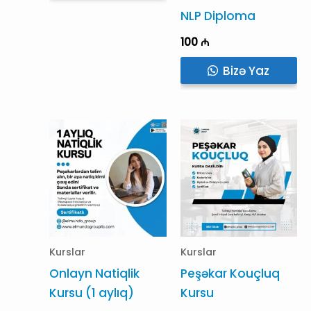
NLP Diploma
100
₼
Bizə Yaz
Kurslar
Kurslar
Onlayn Natiqlik
Peşəkar Kouçluq
Kursu (1 aylıq)
Kursu