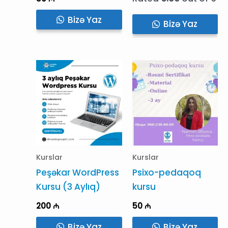
Bizə Yaz
Bizə Yaz
Kurslar
Kurslar
Peşəkar WordPress
Psixo-pedaqoq
Kursu (3 Aylıq)
kursu
200
₼
50
₼
Bizə Yaz
Bizə Yaz