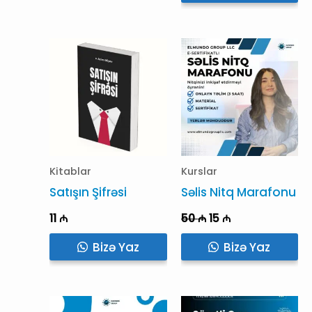
Kitablar
Kurslar
Satışın Şifrəsi
Səlis Nitq Marafonu
Original
Current
11
₼
50
₼
15
₼
price
price
was:
is:
Bizə Yaz
Bizə Yaz
50 ₼.
15 ₼.