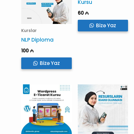
Kursu
60
₼
Bizə Yaz
Kurslar
NLP Diploma
100
₼
Bizə Yaz