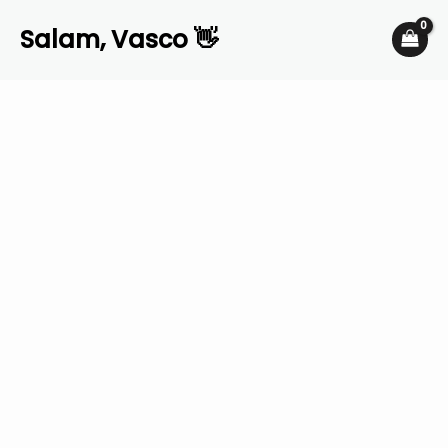
Skip
Salam, Vasco 👋
to
content