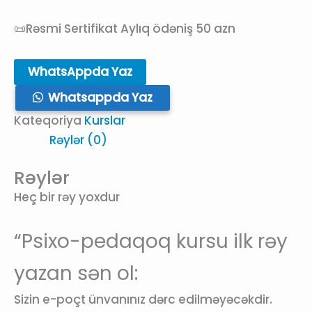
📜Rəsmi Sertifikat Aylıq ödəniş 50 azn
WhatsAppda Yaz
Whatsappda Yaz
Kateqoriya
Kurslar
Rəylər (0)
Rəylər
Heç bir rəy yoxdur
“Psixo-pedaqoq kursu ilk rəy
yazan sən ol:
Sizin e-poçt ünvanınız dərc edilməyəcəkdir.