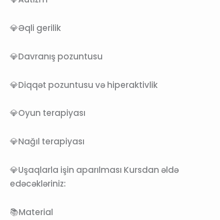
💎Əqli gerilik
💎Davranış pozuntusu
💎Diqqət pozuntusu və hiperaktivlik
💎Oyun terapiyası
💎Nağıl terapiyası
💎Uşaqlarla işin aparılması Kursdan əldə
edəcəkləriniz:
📚Material