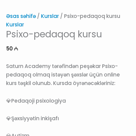
Əsas səhifə
/
Kurslar
/ Psixo-pedaqoq kursu
Kurslar
Psixo-pedaqoq kursu
50
₼
Saturn Academy tərəfindən peşəkar Psixo-
pedaqoq olmaq istəyən şəxslər üçün online
kurs təşkil olunub. Kursda öyrənəcəkləriniz:
💎Pedaqoji psixologiya
💎Şəxsiyyətin inkişafı
💎Autizm