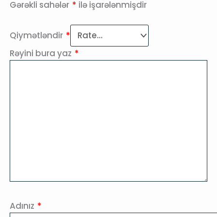
Gərəkli sahələr
*
ilə işarələnmişdir
Qiymətləndir
*
Rəyini bura yaz
*
Adınız
*