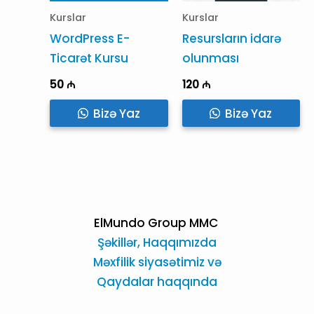
Kurslar
Kurslar
WordPress E-
Resursların idarə
Ticarət Kursu
olunması
50
₼
120
₼
Bizə Yaz
Bizə Yaz
ElMundo Group MMC
Şəkillər,
Haqqımızda
Məxfilik siyasətimiz və
Qaydalar haqqında