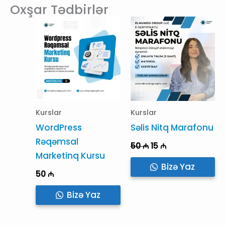
Oxşar Tədbirlər
Kurslar
Kurslar
WordPress
Səlis Nitq Marafonu
Rəqəmsal
Original
Current
50
₼
15
₼
price
price
Marketinq Kursu
was:
is:
Bizə Yaz
50 ₼.
15 ₼.
50
₼
Bizə Yaz