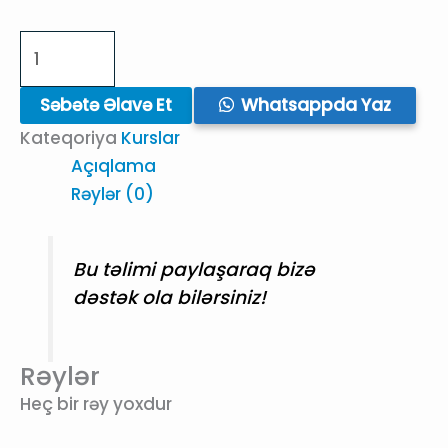
Fərdi
Diksiya
Kursu
Səbətə Əlavə Et
Whatsappda Yaz
quantity
Kateqoriya
Kurslar
Açıqlama
Rəylər (0)
Bu təlimi paylaşaraq bizə
dəstək ola bilərsiniz!
Rəylər
Heç bir rəy yoxdur