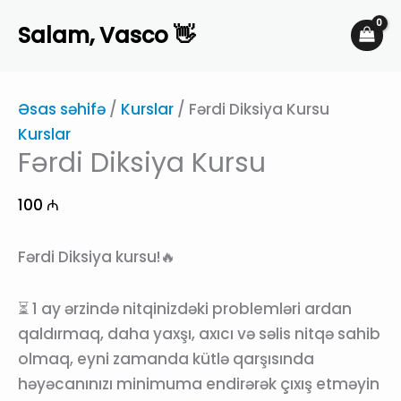
Skip
Salam, Vasco 👋
to
content
Əsas səhifə
/
Kurslar
/ Fərdi Diksiya Kursu
Kurslar
Fərdi Diksiya Kursu
100
₼
Fərdi Diksiya kursu!🔥
⏳ 1 ay ərzində nitqinizdəki problemləri ardan
qaldırmaq, daha yaxşı, axıcı və səlis nitqə sahib
olmaq, eyni zamanda kütlə qarşısında
həyəcanınızı minimuma endirərək çıxış etməyin