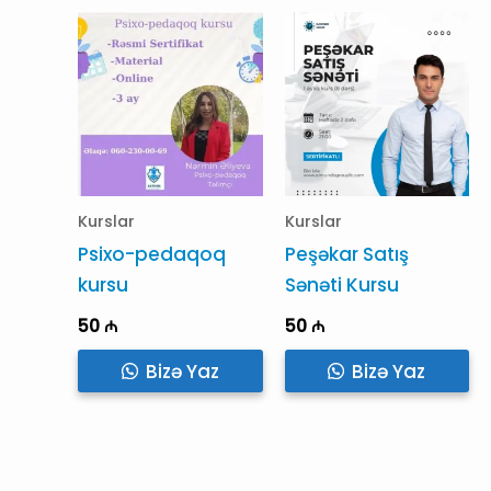
Kurslar
Kurslar
Psixo-pedaqoq
Peşəkar Satış
kursu
Sənəti Kursu
50
₼
50
₼
Bizə Yaz
Bizə Yaz