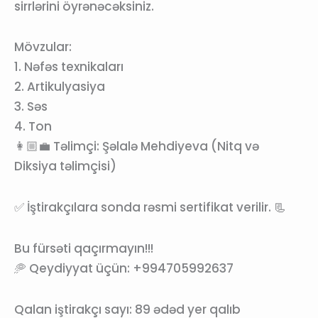
sirrlərini öyrənəcəksiniz.
Mövzular:
1. Nəfəs texnikaları
2. Artikulyasiya
3. Səs
4. Ton
👩🏼‍💼 Təlimçi: Şəlalə Mehdiyeva (Nitq və
Diksiya təlimçisi)
✅ İştirakçılara sonda rəsmi sertifikat verilir. 📃
Bu fürsəti qaçırmayın!!!
🥏 Qeydiyyat üçün: +994705992637
Qalan iştirakçı sayı:
89 ədəd yer qalıb