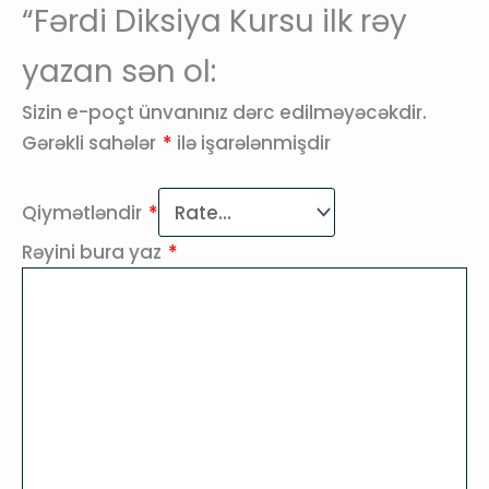
“Fərdi Diksiya Kursu ilk rəy
yazan sən ol:
Sizin e-poçt ünvanınız dərc edilməyəcəkdir.
Gərəkli sahələr
*
ilə işarələnmişdir
Qiymətləndir
*
Rəyini bura yaz
*