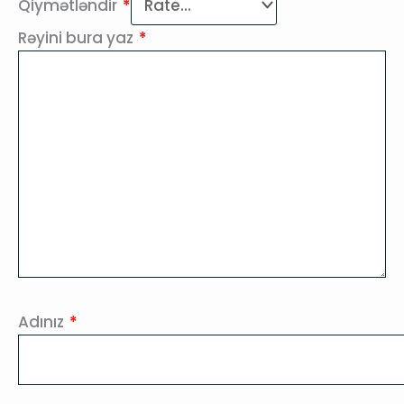
Qiymətləndir
*
Rəyini bura yaz
*
Adınız
*