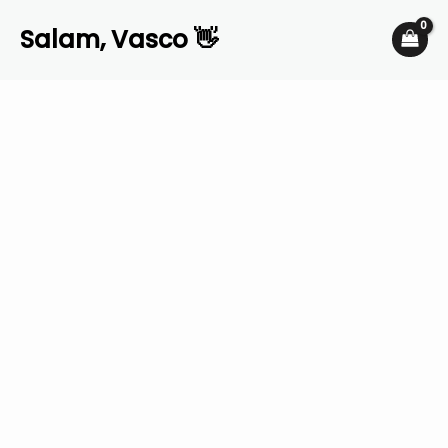
Skip
Salam, Vasco 👋
to
content