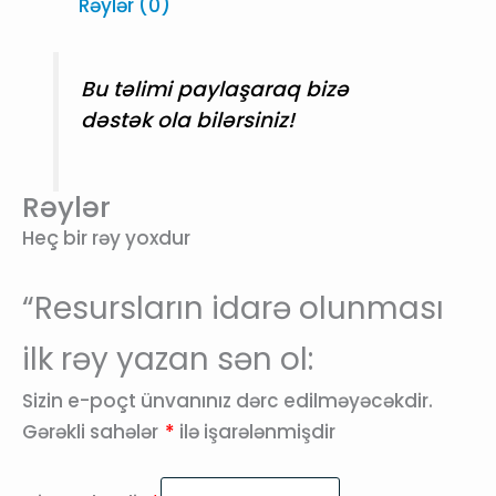
Rəylər (0)
Bu təlimi paylaşaraq bizə
dəstək ola bilərsiniz!
Rəylər
Heç bir rəy yoxdur
“Resursların idarə olunması
ilk rəy yazan sən ol:
Sizin e-poçt ünvanınız dərc edilməyəcəkdir.
Gərəkli sahələr
*
ilə işarələnmişdir