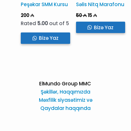
Peşəkar SMM Kursu
Səlis Nitq Marafonu
Original
Current
200
₼
50
₼
15
₼
price
price
Rated
5.00
out of 5
was:
is:
Bizə Yaz
50 ₼.
15 ₼.
Bizə Yaz
ElMundo Group MMC
Şəkillər,
Haqqımızda
Məxfilik siyasətimiz və
Qaydalar haqqında