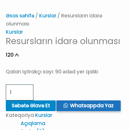
Əsas səhifə
/
Kurslar
/ Resursların idarə
olunması
Kurslar
Resursların idarə olunması
120
₼
Qalan iştirakçı sayı:
90 ədəd yer qalıb
Resursların
idarə
olunması
Səbətə Əlavə Et
Whatsappda Yaz
quantity
Kateqoriya
Kurslar
Açıqlama