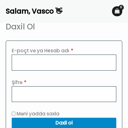
Skip
Salam, Vasco 👋
to
content
Daxil Ol
Required
E-poçt və ya Hesab adı
*
Required
Şifrə
*
Məni yadda saxla
Daxil ol