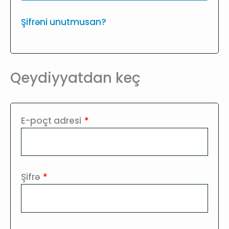
Şifrəni unutmusan?
Qeydiyyatdan keç
Required
E-poçt adresi
*
Required
Şifrə
*