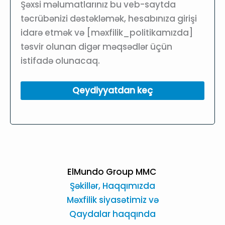
Şəxsi məlumatlarınız bu veb-saytda
təcrübənizi dəstəkləmək, hesabınıza girişi
idarə etmək və [məxfilik_politikamızda]
təsvir olunan digər məqsədlər üçün
istifadə olunacaq.
Qeydiyyatdan keç
ElMundo Group MMC
Şəkillər,
Haqqımızda
Məxfilik siyasətimiz və
Qaydalar haqqında