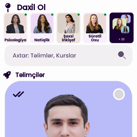
Skip
Daxil Ol
to
content
Təlimçilər