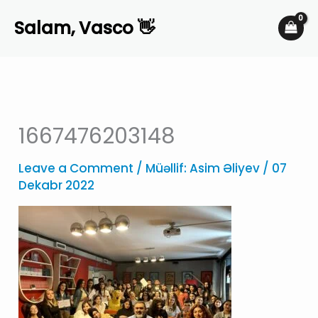
Skip
Salam, Vasco 👋
to
content
1667476203148
Leave a Comment
/ Müəllif:
Asim Əliyev
/
07
Dekabr 2022