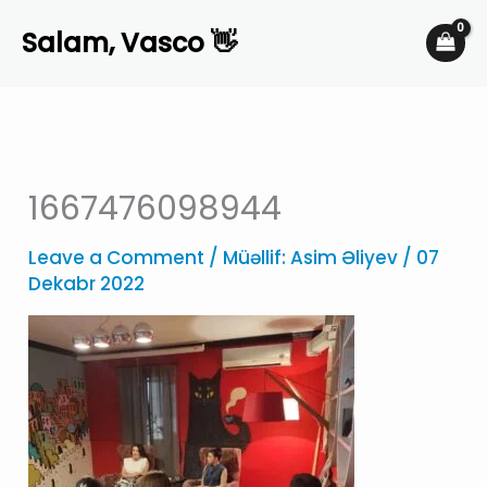
Skip
Salam, Vasco 👋
to
content
1667476098944
Leave a Comment
/ Müəllif:
Asim Əliyev
/
07
Dekabr 2022