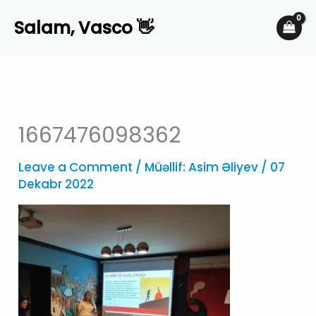
Skip
Salam, Vasco 👋
to
content
1667476098362
Leave a Comment
/ Müəllif:
Asim Əliyev
/
07
Dekabr 2022