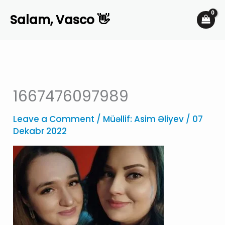
Skip
Salam, Vasco 👋
to
content
1667476097989
Leave a Comment
/ Müəllif:
Asim Əliyev
/
07
Dekabr 2022