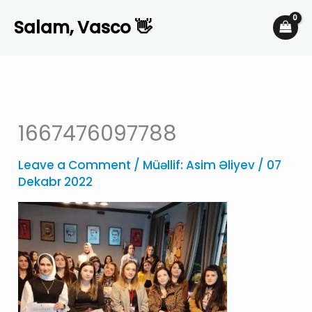
Skip
Salam, Vasco 👋
to
content
1667476097788
Leave a Comment
/ Müəllif:
Asim Əliyev
/
07
Dekabr 2022