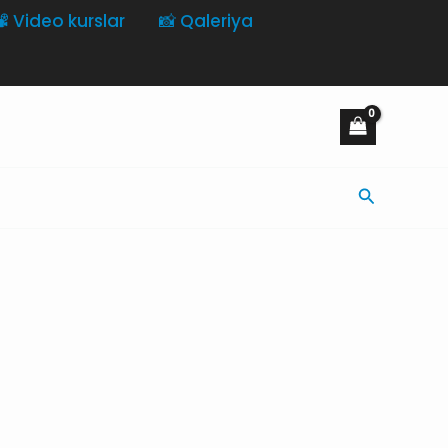
️ Video kurslar
📸 Qaleriya
Axtarış