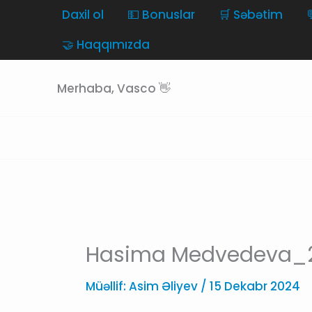
Skip
Daxil ol
💵 Bonuslar
🛒 Səbətim
to
🤝 Haqqımızda
content
Merhaba, Vasco 👋
Hasima Medvedeva_
Müəllif:
Asim Əliyev
/
15 Dekabr 2024