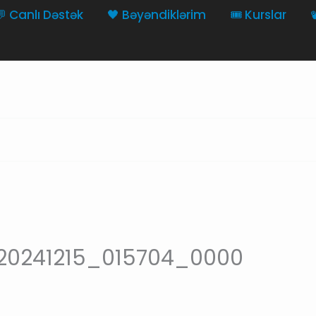
💬 Canlı Dəstək
🖤 Bəyəndiklərim
🎟️ Kurslar

20241215_015704_0000