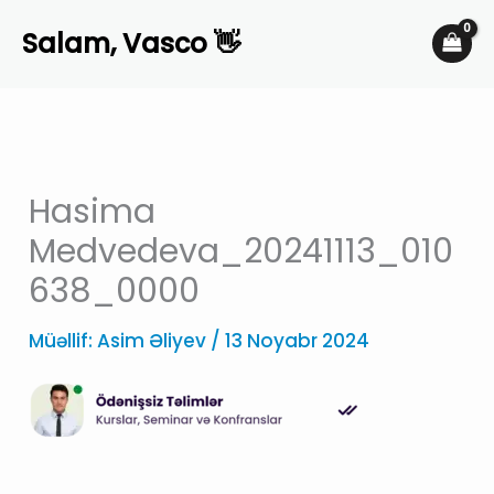
Skip
Salam, Vasco 👋
to
content
Hasima
Medvedeva_20241113_010
638_0000
Müəllif:
Asim Əliyev
/
13 Noyabr 2024