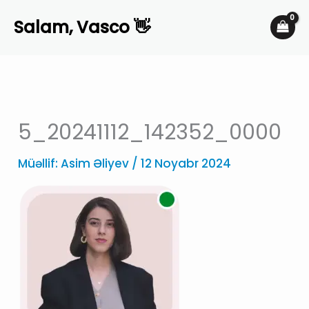
Skip
Salam, Vasco 👋
to
content
5_20241112_142352_0000
Müəllif:
Asim Əliyev
/
12 Noyabr 2024