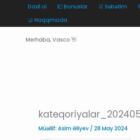
Skip
Daxil ol
💵 Bonuslar
🛒 Səbətim
to
🤝 Haqqımızda
content
Merhaba, Vasco 👋
kateqoriyalar_2024
Müəllif:
Asim Əliyev
/
28 May 2024