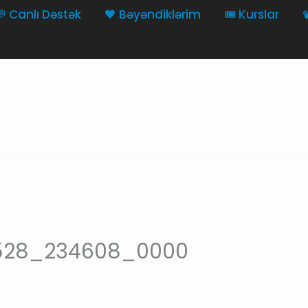
💬 Canlı Dəstək
🖤 Bəyəndiklərim
🎟️ Kurslar

0528_234608_0000