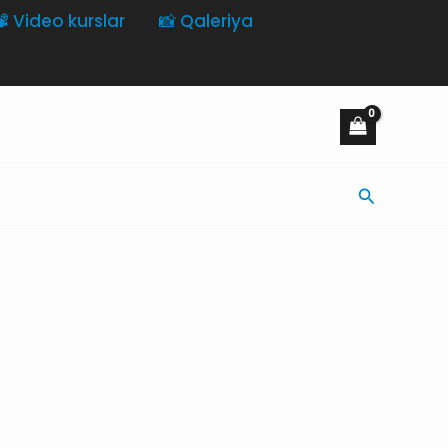
️ Video kurslar
📸 Qaleriya
Axtarış