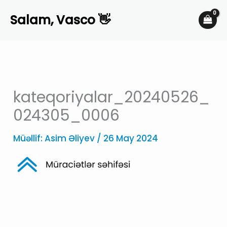
Skip
Salam, Vasco 👋
to
content
kateqoriyalar_20240526_
024305_0006
Müəllif:
Asim Əliyev
/
26 May 2024