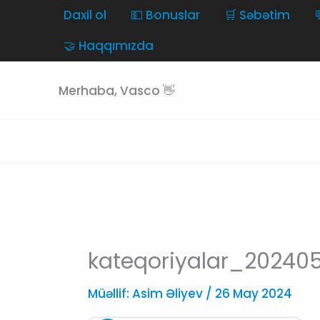
Skip
Daxil ol
💵 Bonuslar
🛒 Səbətim
to
🤝 Haqqımızda
content
Merhaba, Vasco 👋
kateqoriyalar_2024
Müəllif:
Asim Əliyev
/
26 May 2024