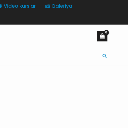
️ Video kurslar
📸 Qaleriya
Axtarış