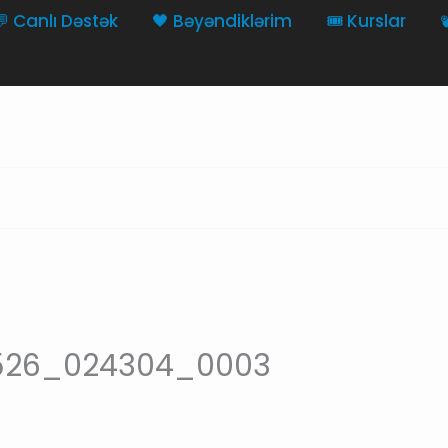
💬 Canlı Dəstək
🖤 Bəyəndiklərim
🎟️ Kurslar

0526_024304_0003