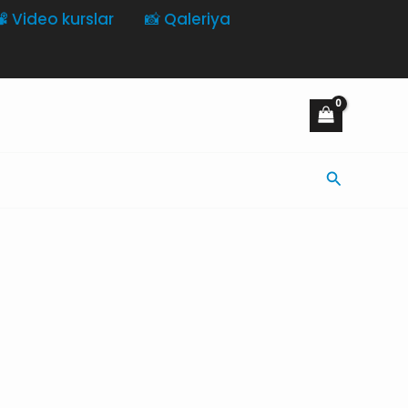
️ Video kurslar
📸 Qaleriya
Axtarış