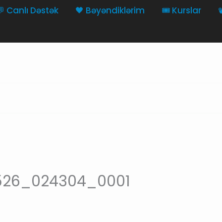
💬 Canlı Dəstək
🖤 Bəyəndiklərim
🎟️ Kurslar

0526_024304_0001