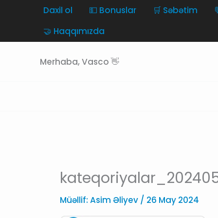
Skip
Daxil ol
💵 Bonuslar
🛒 Səbətim
to
🤝 Haqqımızda
content
Merhaba, Vasco 👋
kateqoriyalar_2024
Müəllif:
Asim Əliyev
/
26 May 2024