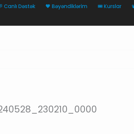
💬 Canlı Dəstək
🖤 Bəyəndiklərim
🎟️ Kurslar

20240528_230210_0000