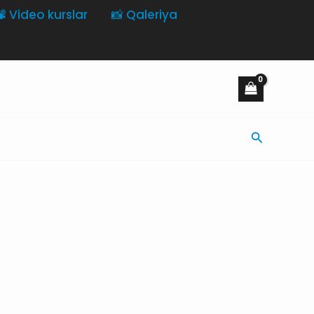
️ Video kurslar
📸 Qaleriya
Axtarış