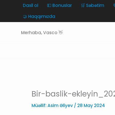
Skip
Daxil ol
💵 Bonuslar
🛒 Səbətim
to
🤝 Haqqımızda
content
Merhaba, Vasco 👋
Bir-baslik-ekleyin_
Müəllif:
Asim Əliyev
/
28 May 2024