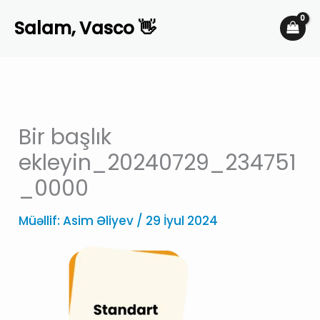
Skip
Salam, Vasco 👋
to
content
Bir başlık
ekleyin_20240729_234751
_0000
Müəllif:
Asim Əliyev
/
29 İyul 2024