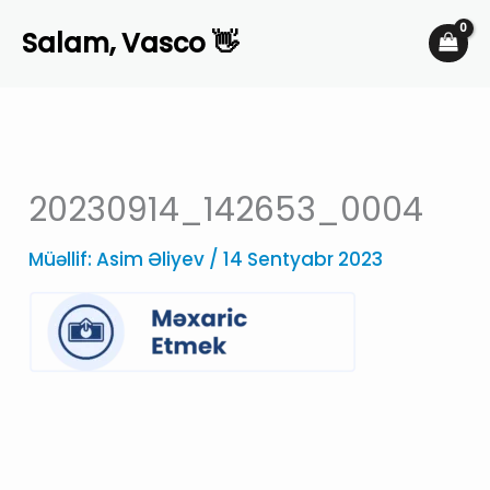
Skip
Salam, Vasco 👋
to
content
20230914_142653_0004
Müəllif:
Asim Əliyev
/
14 Sentyabr 2023