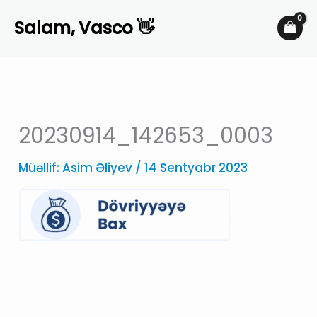
Skip
Salam, Vasco 👋
to
content
20230914_142653_0003
Müəllif:
Asim Əliyev
/
14 Sentyabr 2023