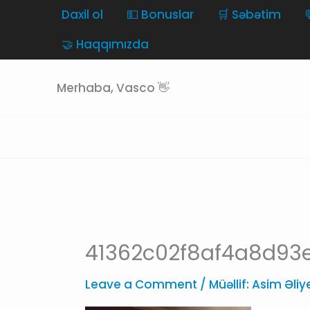
Skip
Daxil ol
💵 Bonuslar
🛒 Səbətim
to
🤝 Haqqımızda
content
Merhaba, Vasco 👋
41362c02f8af4a8d93
Leave a Comment
/ Müəllif:
Asim Əli