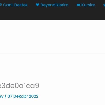
💬 Canlı Dəstək
🖤 Bəyəndiklərim
🎟️ Kurslar

e3de0a1ca9
yev
/
07 Dekabr 2022