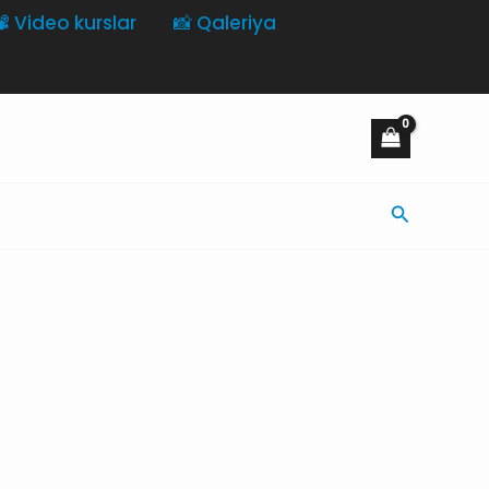
️ Video kurslar
📸 Qaleriya
Axtarış