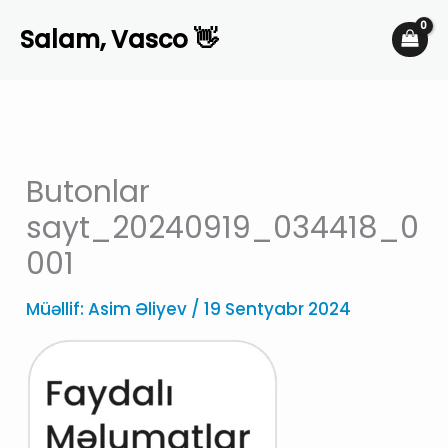
Skip
Salam, Vasco 👋
to
content
Butonlar
sayt_20240919_034418_0
001
Müəllif:
Asim Əliyev
/
19 Sentyabr 2024