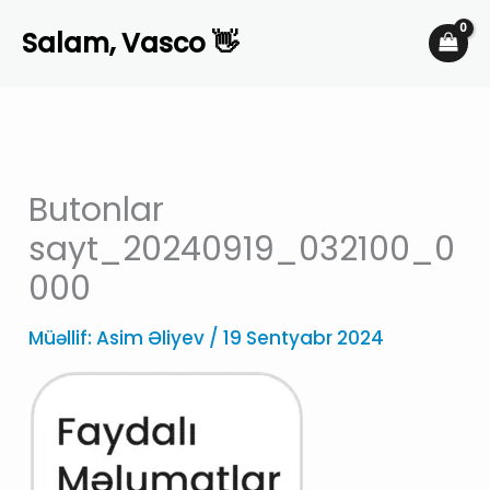
Skip
Salam, Vasco 👋
to
content
Butonlar
sayt_20240919_032100_0
000
Müəllif:
Asim Əliyev
/
19 Sentyabr 2024