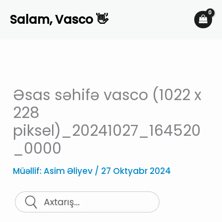
Skip
Salam, Vasco 👋
to
content
Əsas səhifə vasco (1022 x
228
piksel)_20241027_164520
_0000
Müəllif:
Asim Əliyev
/
27 Oktyabr 2024