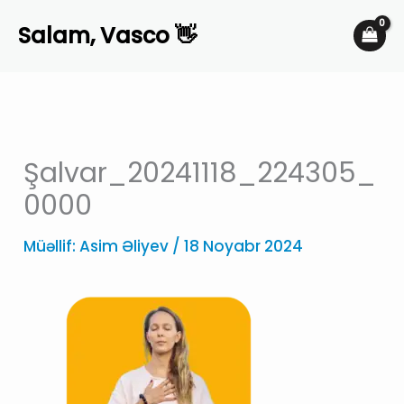
Skip
Salam, Vasco 👋
to
content
Şalvar_20241118_224305_
0000
Müəllif:
Asim Əliyev
/
18 Noyabr 2024