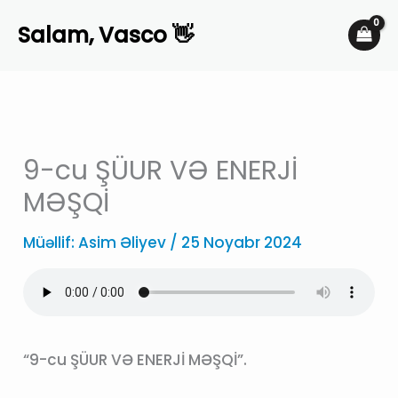
Skip
Salam, Vasco 👋
to
content
9-cu ŞÜUR VƏ ENERJİ
MƏŞQİ
Müəllif:
Asim Əliyev
/
25 Noyabr 2024
“9-cu ŞÜUR VƏ ENERJİ MƏŞQİ”.