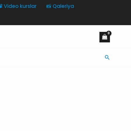
️ Video kurslar
📸 Qaleriya
Axtarış