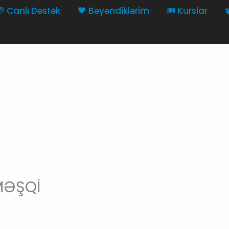
💬 Canlı Dəstək
🖤 Bəyəndiklərim
🎟️ Kurslar

MƏŞQİ