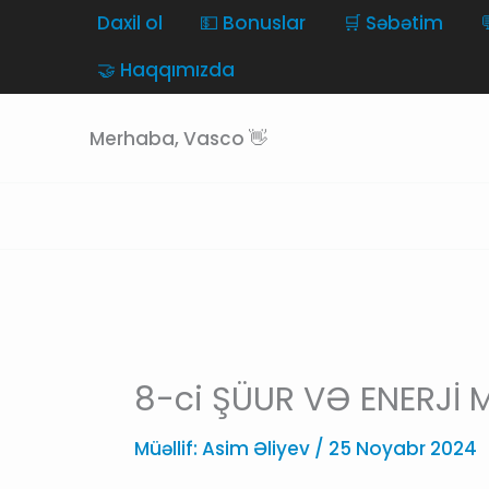
Skip
Daxil ol
💵 Bonuslar
🛒 Səbətim
to
🤝 Haqqımızda
content
Merhaba, Vasco 👋
8-ci ŞÜUR VƏ ENERJİ 
Müəllif:
Asim Əliyev
/
25 Noyabr 2024