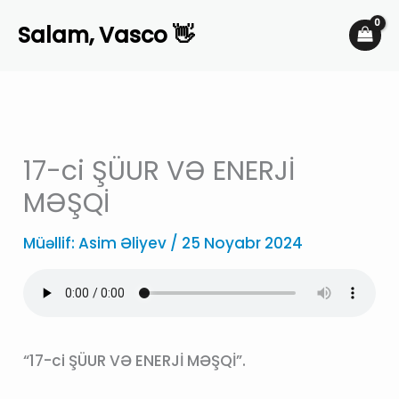
Skip
Salam, Vasco 👋
to
content
17-ci ŞÜUR VƏ ENERJİ
MƏŞQİ
Müəllif:
Asim Əliyev
/
25 Noyabr 2024
“17-ci ŞÜUR VƏ ENERJİ MƏŞQİ”.