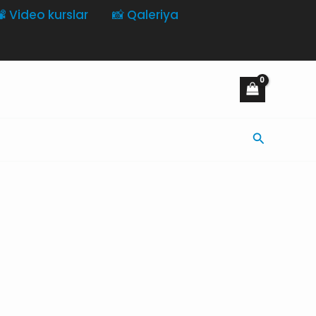
️ Video kurslar
📸 Qaleriya
Axtarış