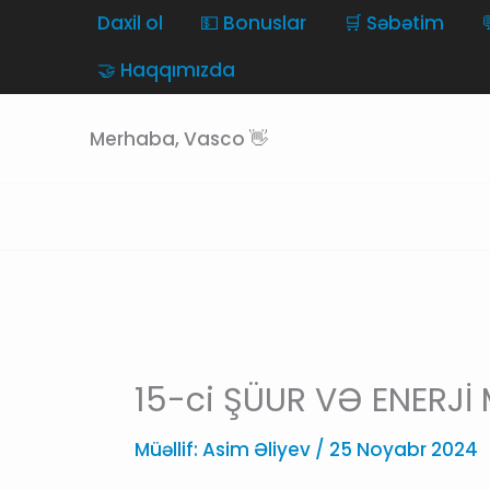
Skip
Daxil ol
💵 Bonuslar
🛒 Səbətim
to
🤝 Haqqımızda
content
Merhaba, Vasco 👋
15-ci ŞÜUR VƏ ENERJİ
Müəllif:
Asim Əliyev
/
25 Noyabr 2024