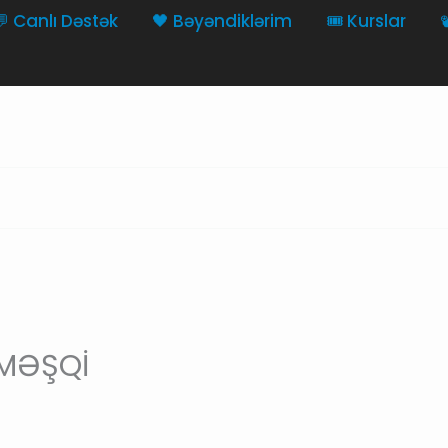
💬 Canlı Dəstək
🖤 Bəyəndiklərim
🎟️ Kurslar

 MƏŞQİ