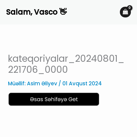
Skip
Salam, Vasco 👋
to
content
kateqoriyalar_20240801_
221706_0000
Müəllif:
Asim Əliyev
/
01 Avqust 2024