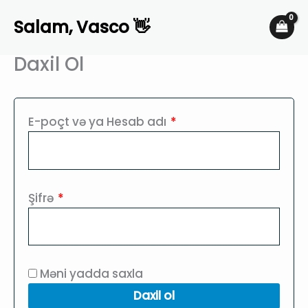
Skip
Salam, Vasco 👋
to
content
Daxil Ol
Required
E-poçt və ya Hesab adı
*
Required
Şifrə
*
Məni yadda saxla
Daxil ol