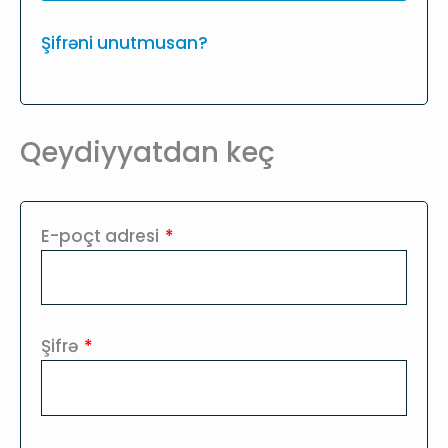
Şifrəni unutmusan?
Qeydiyyatdan keç
Required
E-poçt adresi
*
Required
Şifrə
*