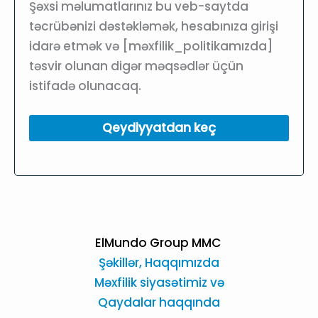
Şəxsi məlumatlarınız bu veb-saytda
təcrübənizi dəstəkləmək, hesabınıza girişi
idarə etmək və [məxfilik_politikamızda]
təsvir olunan digər məqsədlər üçün
istifadə olunacaq.
Qeydiyyatdan keç
ElMundo Group MMC
Şəkillər,
Haqqımızda
Məxfilik siyasətimiz və
Qaydalar haqqında