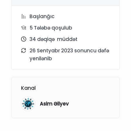
Başlanğıc
5 Tələbə qoşulub
34
dəqiqə
müddət
26 Sentyabr 2023 sonuncu dəfə
yenilənib
Kanal
Asim Əliyev