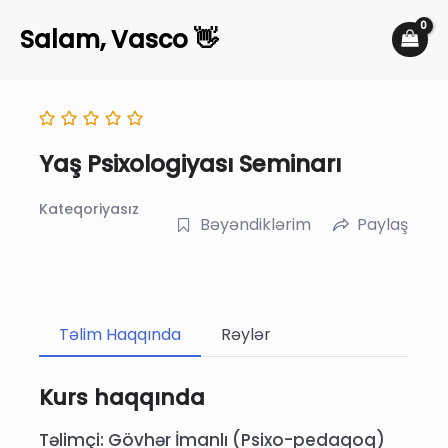
Skip
Salam, Vasco 👋
to
content
Yaş Psixologiyası Seminarı
Kateqoriyasız
Bəyəndiklərim
Paylaş
Təlim Haqqında
Rəylər
Kurs haqqında
Təlimçi: Gövhər İmanlı (Psixo-pedaqoq)