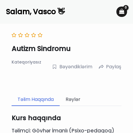
Skip
Salam, Vasco 👋
to
content
Autizm Sindromu
Kateqoriyasız
Bəyəndiklərim
Paylaş
Təlim Haqqında
Rəylər
Kurs haqqında
Təlimçi: Gövhər İmanlı (Psixo-pedaqoq)