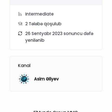
Intermediate
2 Tələbə qoşulub
26 Sentyabr 2023 sonuncu dəfə
yenilənib
Kanal
Asim Əliyev