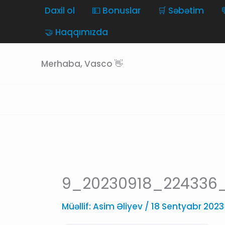
Skip
Daxil ol
💵 Bonuslar
🛒 Səbətim
to
🤝 Haqqımızda
content
Merhaba, Vasco 👋
9_20230918_224336_
Müəllif:
Asim Əliyev
/
18 Sentyabr 2023