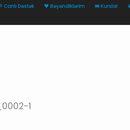
💬 Canlı Dəstək
🖤 Bəyəndiklərim
🎟️ Kurslar

0002-1