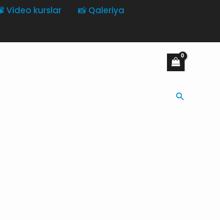
️ Video kurslar
📸 Qaleriya
Axtarış