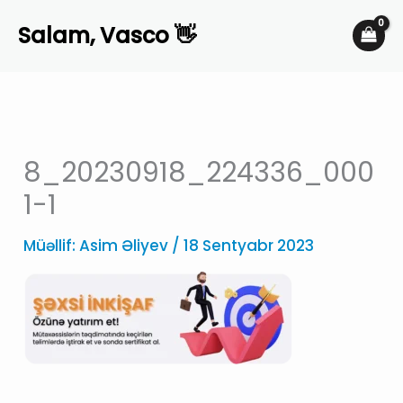
Skip
Salam, Vasco 👋
to
content
8_20230918_224336_000
1-1
Müəllif:
Asim Əliyev
/
18 Sentyabr 2023