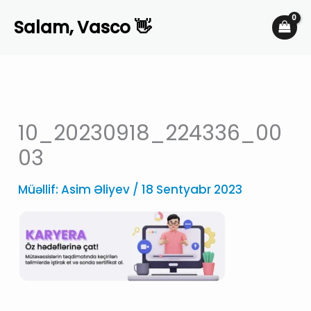
Skip
Salam, Vasco 👋
to
content
10_20230918_224336_00
03
Müəllif:
Asim Əliyev
/
18 Sentyabr 2023