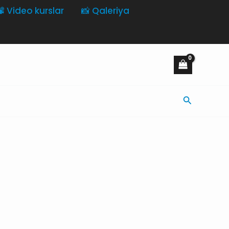
️ Video kurslar
📸 Qaleriya
Axtarış