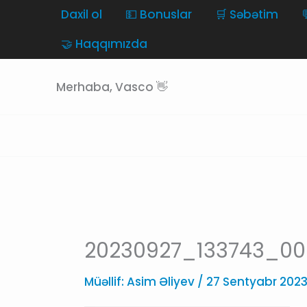
Skip
Daxil ol
💵 Bonuslar
🛒 Səbətim
to
🤝 Haqqımızda
content
Merhaba, Vasco 👋
20230927_133743_00
Müəllif:
Asim Əliyev
/
27 Sentyabr 202