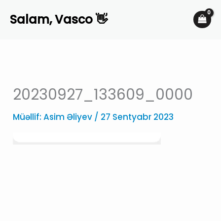
Skip
Salam, Vasco 👋
to
content
20230927_133609_0000
Müəllif:
Asim Əliyev
/
27 Sentyabr 2023