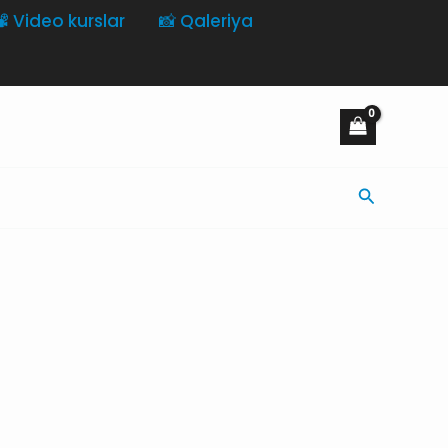
️ Video kurslar
📸 Qaleriya
Axtarış