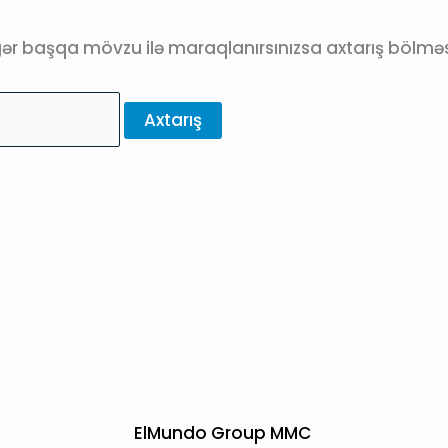
gər başqa mövzu ilə maraqlanırsınızsa axtarış bölməsi
ElMundo Group MMC