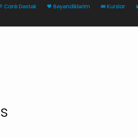
💬 Canlı Dəstək
🖤 Bəyəndiklərim
🎟️ Kurslar

ns