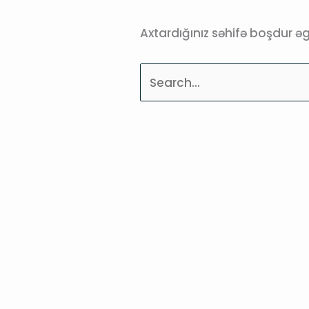
Axtardığınız səhifə boşdur ə
Axtarmaq: