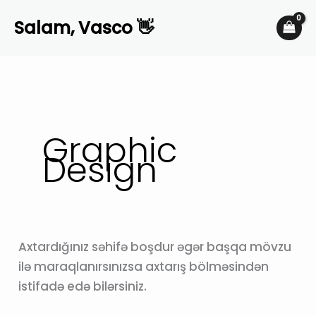
Skip
Salam, Vasco 👋
to
content
Graphic
Design
Axtardığınız səhifə boşdur əgər başqa mövzu
ilə maraqlanırsınızsa axtarış bölməsindən
istifadə edə bilərsiniz.