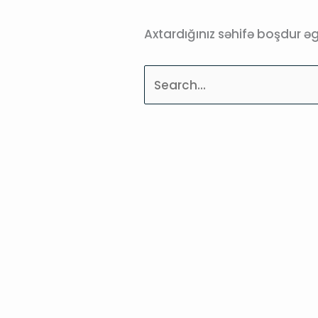
Axtardığınız səhifə boşdur ə
Axtarmaq: