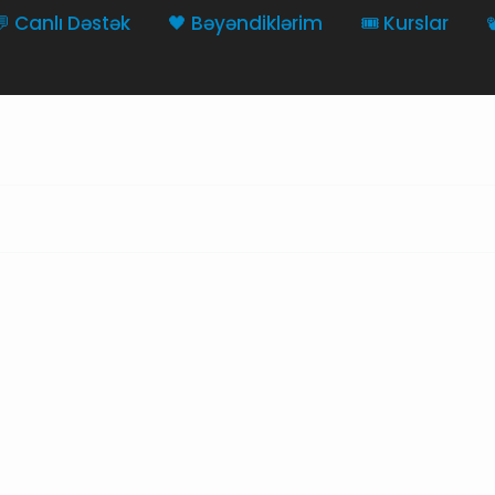
💬 Canlı Dəstək
🖤 Bəyəndiklərim
🎟️ Kurslar
