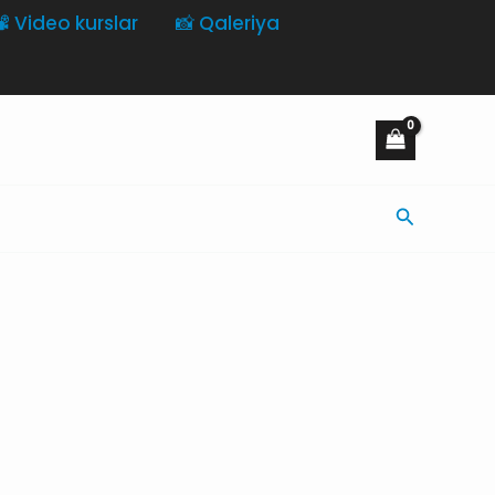
️ Video kurslar
📸 Qaleriya
Axtarış