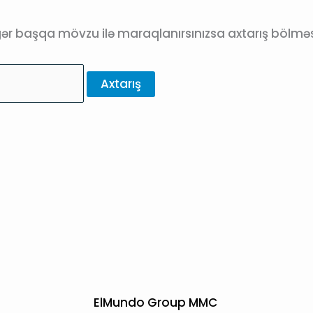
gər başqa mövzu ilə maraqlanırsınızsa axtarış bölməsi
ElMundo Group MMC