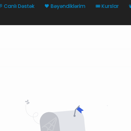
💬 Canlı Dəstək
🖤 Bəyəndiklərim
🎟️ Kurslar
