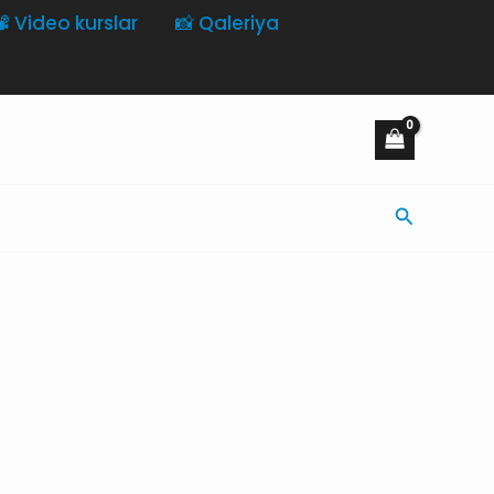
️ Video kurslar
📸 Qaleriya
Axtarış