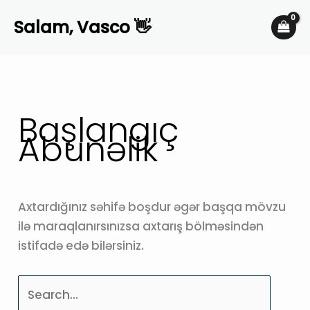
Skip
Salam, Vasco 👋
to
content
Başlangıç
Abunəlik
Axtardığınız səhifə boşdur əgər başqa mövzu
ilə maraqlanırsınızsa axtarış bölməsindən
istifadə edə bilərsiniz.
Axtarmaq: