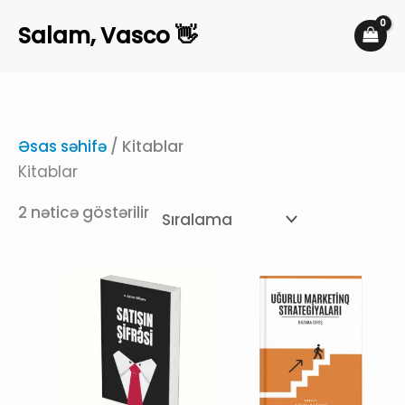
Skip
Salam, Vasco 👋
to
content
Əsas səhifə
/ Kitablar
Kitablar
2 nəticə göstərilir