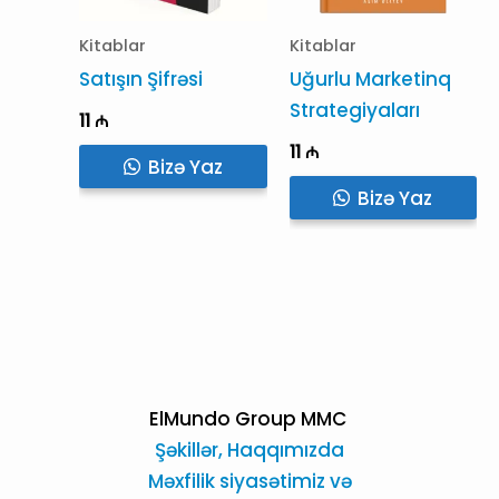
Kitablar
Kitablar
Satışın Şifrəsi
Uğurlu Marketinq
Strategiyaları
11
₼
11
₼
Bizə Yaz
Bizə Yaz
ElMundo Group MMC
Şəkillər,
Haqqımızda
Məxfilik siyasətimiz və