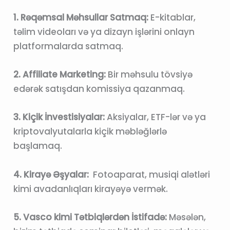
1. Rəqəmsal Məhsullar Satmaq:
E-kitablar,
təlim videoları və ya dizayn işlərini onlayn
platformalarda satmaq.
2. Affiliate Marketing:
Bir məhsulu tövsiyə
edərək satışdan komissiya qazanmaq.
3. Kiçik İnvestisiyalar:
Aksiyalar, ETF-lər və ya
kriptovalyutalarla kiçik məbləğlərlə
başlamaq.
4. Kirayə Əşyalar:
Fotoaparat, musiqi alətləri
kimi avadanlıqları kirayəyə vermək.
5. Vasco kimi Tətbiqlərdən İstifadə:
Məsələn,