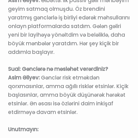
Asim Əliyev:
Əlbəttə. İlk passiv gəlir mənbəyim
geyim satmaq olmuşdu. Öz brendini
yaratmış gənclərlə iş birliyi edərək məhsullarını
onlayn platformalarda satdım. Gələn gəliri
yeni bir layihəyə yönəltdim və beləliklə, daha
böyük mənbələr yaratdım. Hər şey kiçik bir
addımla başlayır.
Sual: Gənclərə nə məsləhət verərdiniz?
Asim Əliyev:
Gənclər risk etməkdən
qorxmasınlar, amma ağıllı risklər etsinlər. Kiçik
başlasınlar, amma böyük düşünərək hərəkət
etsinlər. Ən əsası isə özlərini daim inkişaf
etdirməyə davam etsinlər.
Unutmayın: