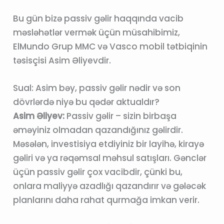
Bu gün bizə passiv gəlir haqqında vacib
məsləhətlər vermək üçün müsahibimiz,
ElMundo Grup MMC və Vasco mobil tətbiqinin
təsisçisi Asim Əliyevdir.
Sual: Asim bəy, passiv gəlir nədir və son
dövrlərdə niyə bu qədər aktualdır?
Asim Əliyev:
Passiv gəlir – sizin birbaşa
əməyiniz olmadan qazandığınız gəlirdir.
Məsələn, investisiya etdiyiniz bir layihə, kirayə
gəliri və ya rəqəmsal məhsul satışları. Gənclər
üçün passiv gəlir çox vacibdir, çünki bu,
onlara maliyyə azadlığı qazandırır və gələcək
planlarını daha rahat qurmağa imkan verir.