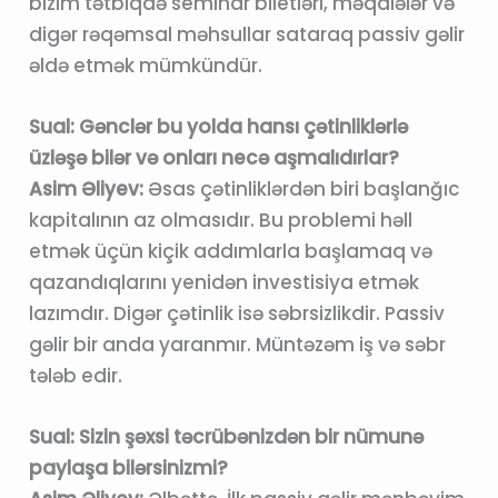
bizim tətbiqdə seminar biletləri, məqalələr və
digər rəqəmsal məhsullar sataraq passiv gəlir
əldə etmək mümkündür.
Sual: Gənclər bu yolda hansı çətinliklərlə
üzləşə bilər və onları necə aşmalıdırlar?
Asim Əliyev:
Əsas çətinliklərdən biri başlanğıc
kapitalının az olmasıdır. Bu problemi həll
etmək üçün kiçik addımlarla başlamaq və
qazandıqlarını yenidən investisiya etmək
lazımdır. Digər çətinlik isə səbrsizlikdir. Passiv
gəlir bir anda yaranmır. Müntəzəm iş və səbr
tələb edir.
Sual: Sizin şəxsi təcrübənizdən bir nümunə
paylaşa bilərsinizmi?