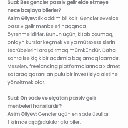
Sual: Bəs gənclər passiv gəlir əldə etməyə
necə başlaya bilərlər?
Asim Əliyev:
İlk addım bilikdir. Gənclər əvvəlcə
passiv gəlir mənbələri haqqında
öyrənməlidirlər. Bunun üçün, kitab oxumaq,
onlayn kurslar keçmək və ya mütəxəssislərin
təcrübələrini araşdırmaq mümkündür. Daha
sonra isə kiçik bir addımla başlamaq lazımdır.
Məsələn, freelancing platformalarında xidmət
sataraq qazanılan pulu bir investisiya alətinə
yönəltmək olar.
Sual: Ən sadə və əlçatan passiv gəlir
mənbələri hansılardır?
Asim Əliyev:
Gənclər üçün ən sadə üsullar
fikrimcə aşağıdakılar ola bilər.