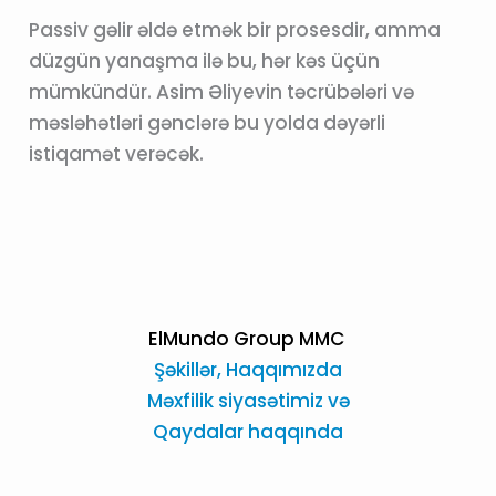
Passiv gəlir əldə etmək bir prosesdir, amma
düzgün yanaşma ilə bu, hər kəs üçün
mümkündür. Asim Əliyevin təcrübələri və
məsləhətləri gənclərə bu yolda dəyərli
istiqamət verəcək.
ElMundo Group MMC
Şəkillər,
Haqqımızda
Məxfilik siyasətimiz və
Qaydalar haqqında