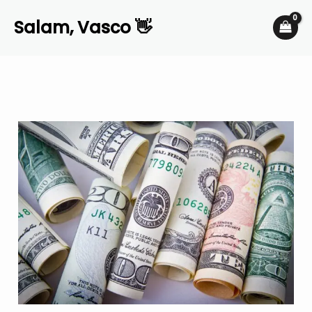
Skip
Salam, Vasco 👋
to
content