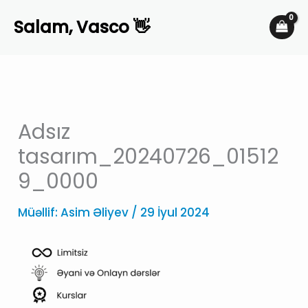
Skip
Salam, Vasco 👋
to
content
Adsız
tasarım_20240726_01512
9_0000
Müəllif:
Asim Əliyev
/
29 İyul 2024