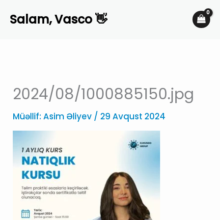
Skip
Salam, Vasco 👋
to
content
2024/08/1000885150.jpg
Müəllif:
Asim Əliyev
/
29 Avqust 2024