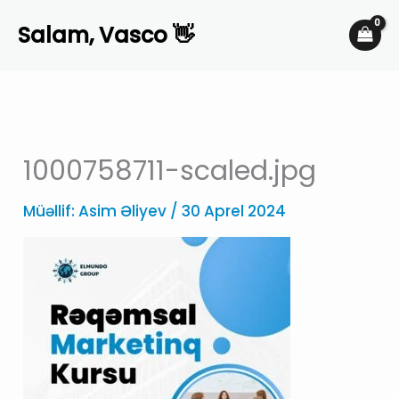
Skip
Salam, Vasco 👋
to
content
1000758711-scaled.jpg
Müəllif:
Asim Əliyev
/
30 Aprel 2024